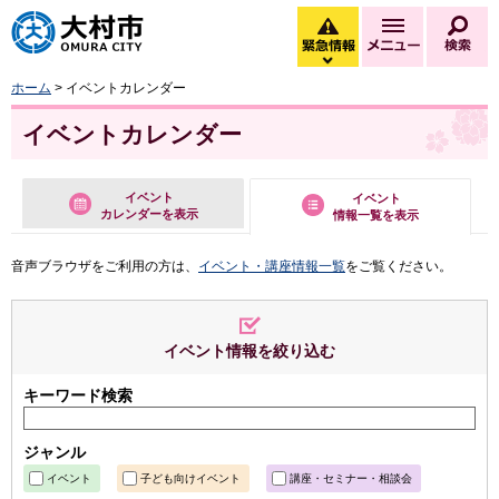
大村市
緊急情報
メニュー
検
緊急情報を開く
ホーム
> イベントカレンダー
イベントカレンダー
イベント
イベント
カレンダーを表示
情報一覧を表示
音声ブラウザをご利用の方は、
イベント・講座情報一覧
をご覧ください。
イベント情報を絞り込む
キーワード検索
ジャンル
イベント
子ども向けイベント
講座・セミナー・相談会