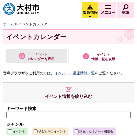
大村市
緊急情報
メニュー
検
緊急情報を開く
ホーム
> イベントカレンダー
イベントカレンダー
イベント
イベント
カレンダーを表示
情報一覧を表示
音声ブラウザをご利用の方は、
イベント・講座情報一覧
をご覧ください。
イベント情報を絞り込む
キーワード検索
ジャンル
イベント
子ども向けイベント
講座・セミナー・相談会