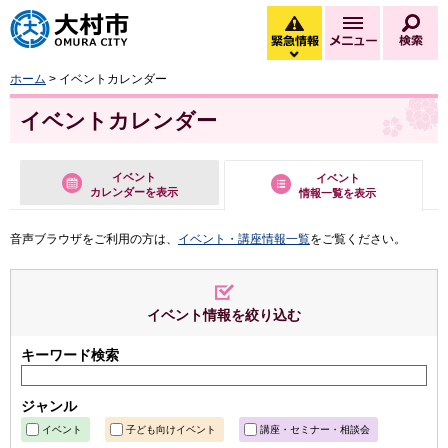
大村市
緊急情報
メニュー
検
緊急情報を開く
ホーム
> イベントカレンダー
イベントカレンダー
イベント
イベント
カレンダーを表示
情報一覧を表示
音声ブラウザをご利用の方は、
イベント・講座情報一覧
をご覧ください。
イベント情報を絞り込む
キーワード検索
ジャンル
イベント
子ども向けイベント
講座・セミナー・相談会