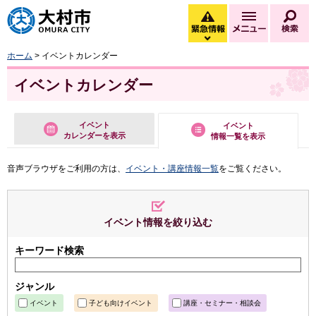
大村市
緊急情報
メニュー
検
緊急情報を開く
ホーム
> イベントカレンダー
イベントカレンダー
イベント
イベント
カレンダーを表示
情報一覧を表示
音声ブラウザをご利用の方は、
イベント・講座情報一覧
をご覧ください。
イベント情報を絞り込む
キーワード検索
ジャンル
イベント
子ども向けイベント
講座・セミナー・相談会