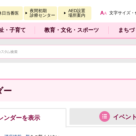
報を開く
夜間初期
AED設置
文字サイズ・
休日当番医
診療センター
場所案内
祉・子育て
教育・文化・スポーツ
まちづ
ダー
イベン
レンダーを表示