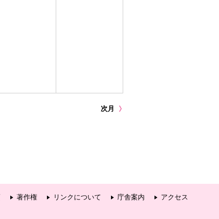
次月
項
著作権
リンクについて
庁舎案内
アクセス