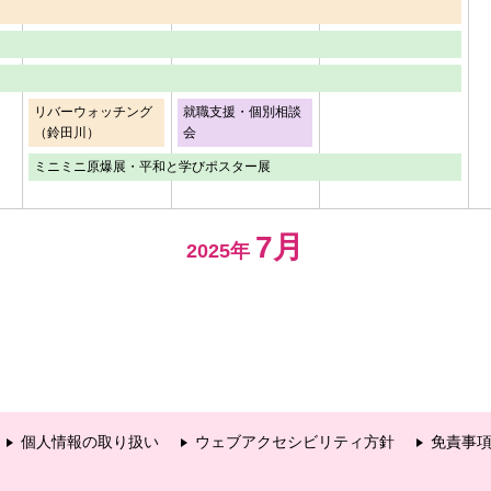
リバーウォッチング
就職支援・個別相談
（鈴田川）
会
ミニミニ原爆展・平和と学びポスター展
7月
2025年
個人情報の取り扱い
ウェブアクセシビリティ方針
免責事