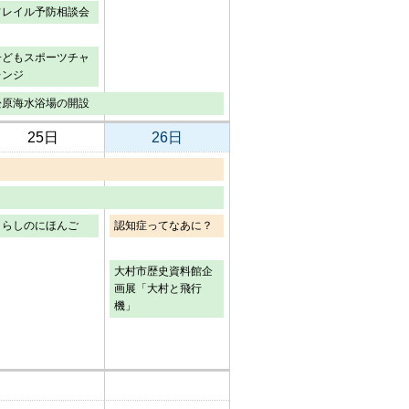
フレイル予防相談会
子どもスポーツチャ
レンジ
松原海水浴場の開設
25日
26日
くらしのにほんご
認知症ってなあに？
大村市歴史資料館企
画展「大村と飛行
機」