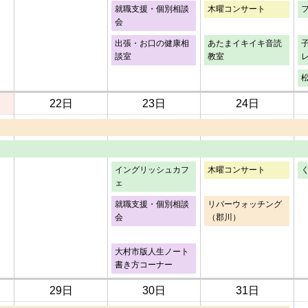
就職支援・個別相談
木曜コンサート
会
出張・お口の健康相
あたまイキイキ音読
談室
教室
22日
23日
24日
イングリッシュカフ
木曜コンサート
ェ
就職支援・個別相談
リバーウォッチング
会
（郡川）
大村市版人生ノート
書き方コーナー
29日
30日
31日