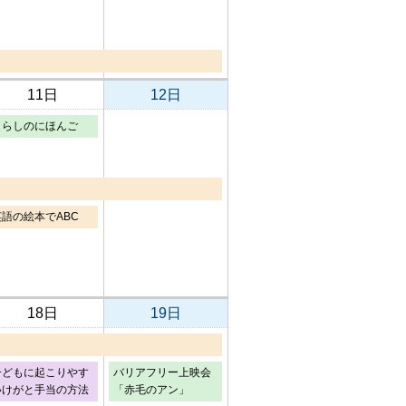
11日
12日
くらしのにほんご
英語の絵本でABC
18日
19日
子どもに起こりやす
バリアフリー上映会
いけがと手当の方法
「赤毛のアン」