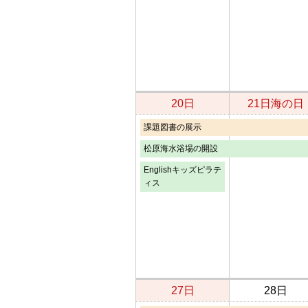
20日
21日
海の日
課題図書の展示
松原海水浴場の開設
Englishキッズピラテ
ィス
27日
28日